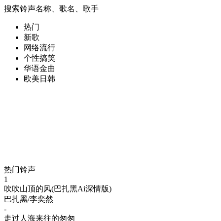
搜索铃声名称、歌名、歌手
热门
新歌
网络流行
个性搞笑
华语金曲
欧美日韩
热门铃声
1
吹吹山顶的风(巴扎黑Ai深情版)
巴扎黑/李奕然
-
走过人海来往的匆匆