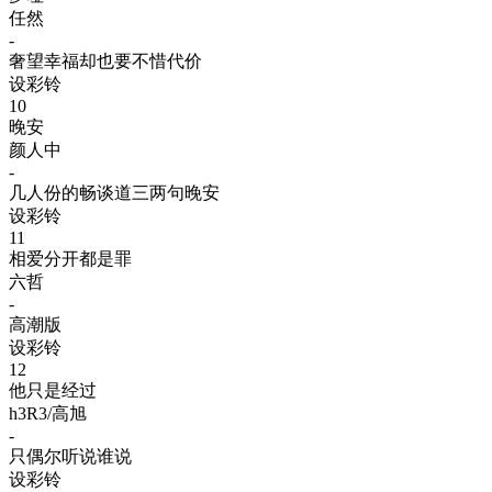
任然
-
奢望幸福却也要不惜代价
设彩铃
10
晚安
颜人中
-
几人份的畅谈道三两句晚安
设彩铃
11
相爱分开都是罪
六哲
-
高潮版
设彩铃
12
他只是经过
h3R3/高旭
-
只偶尔听说谁说
设彩铃