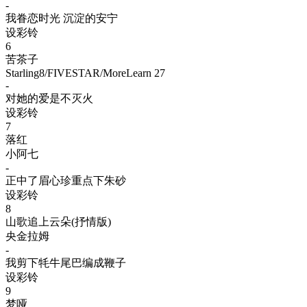
-
我眷恋时光 沉淀的安宁
设彩铃
6
苦茶子
Starling8/FIVESTAR/MoreLearn 27
-
对她的爱是不灭火
设彩铃
7
落红
小阿七
-
正中了眉心珍重点下朱砂
设彩铃
8
山歌追上云朵(抒情版)
央金拉姆
-
我剪下牦牛尾巴编成鞭子
设彩铃
9
梦哑