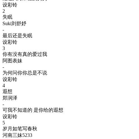
设彩铃
2
失眠
Suki刘舒妤
-
最后还是失眠
设彩铃
3
你有没有真的爱过我
阿图表妹
-
为何问你你总是不说
设彩铃
4
遐想
郑润泽
-
可我不知道的 是你给的遐想
设彩铃
5
岁月如笔写春秋
河南三妹5233