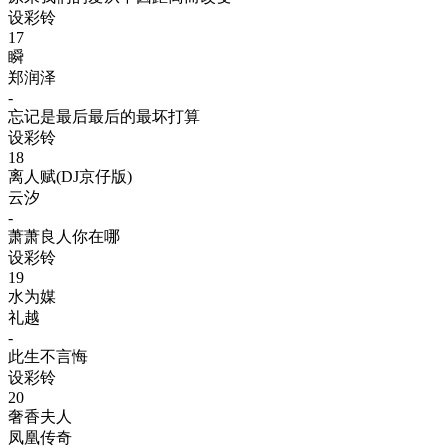
设彩铃
17
瞬
郑润泽
-
忘记是最后最后的最坏打算
设彩铃
18
离人赋(DJ京仔版)
云汐
-
萧萧良人你在哪
设彩铃
19
水为媒
礼越
-
此生不言悔
设彩铃
20
奢香夫人
凤凰传奇